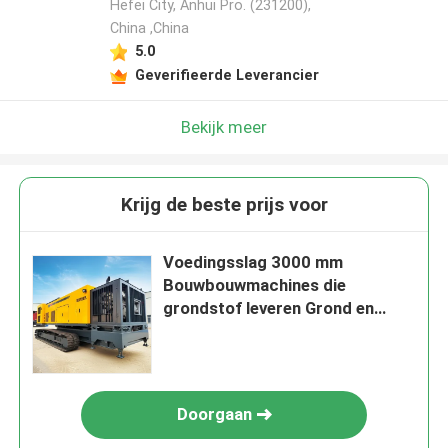
Hefei City, Anhui Pro. (231200),
China ,China
5.0
Geverifieerde Leverancier
Bekijk meer
Krijg de beste prijs voor
Voedingsslag 3000 mm
Bouwbouwmachines die
grondstof leveren Grond en
bruto machinegewicht 90000 kg
voor bouwwerkzaamheden
Doorgaan