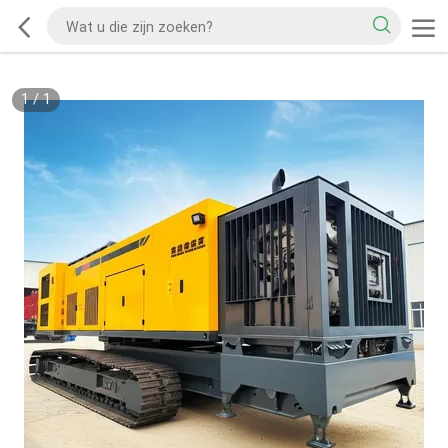
1
/
1