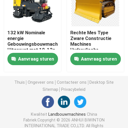
Machines voor het schoonmaken van apparatuur
132 kW Nominale
Rechte Mes Type
industriële verpakkingsmachines
energie
Zware Constructie
Gebouwingsbouwmachines
Machines
Uitgerust met 10-12s
Hydraulische
Bouwbouwmachines
gietcyclus en 1000
Drukmethode
Aanvraag sturen
Aanvraag sturen
mm freesbreedte die
Duurzame Apparatuur
de werking verzekert
voor Grootschalige
Producten voor verkeersveiligheid
Projecten
Thuis
Ongeveer ons
Contacteer ons
Desktop Site
Noodreddingsapparatuur
Sitemap
Privacybeleid
Industriële elektromotoren
Kwaliteit
Landbouwmachines
China
Fabriek.Copyright © 2026 ANHUI BIWINTON
Sferische Rollagers
INTERNATIONAL TRADE CO.,LTD. All Rights