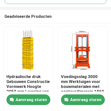
Geadviseerde Producten
Hydraulische druk
Voedingsslag 3000
Huis
Gebouwen Constructie
mm Werktuigen voor
Vormwerk Hoogte
bouwmaterialen met
2050 mm Levering van
contourdimensie 1860
Producten
robuuste raamwerk en
860 1100 mm
Aanvraag sturen
Aanvraag sturen
site assemblage
Geschikt voor zware
oplossingen
bouwprojecten
Over ons