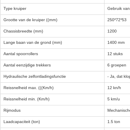
Type kruiper
Gebruik van
Grootte van de kruiper ((mm)
250*72*53
Chassisbreedte (mm)
1200
Lange baan van de grond (mm)
1400 mm
Aantal spoorrollers
12 stuks
Aantal eenzijdige trekkers
6 groepen
Hydraulische zelfontladingsfunctie
- Ja, dat klo
Reissnelheid max. (((Km/h)
12 kn/h
Reissnelheid min. (Km/h)
5 km/u
Rijmodus
Mechanische
Laadcapaciteit (ton)
1.5 ton