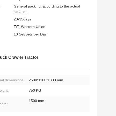
:
General packing, according to the actual
situation
20-35days
T/T, Western Union
10 Set/Sets per Day
uck Crawler Tractor
nal dimensions:
2500*1100*1300 mm
eight:
750 KG
1500 mm
ogte: