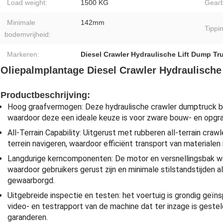
Load weight:
1500 KG
Gearb
Minimale
142mm
Tippi
bodemvrijheid:
Markeren:
Diesel Crawler Hydraulische Lift Dump Tr
Oliepalmplantage Diesel Crawler Hydraulische
Productbeschrijving:
Hoog graafvermogen: Deze hydraulische crawler dumptruck be
waardoor deze een ideale keuze is voor zware bouw- en opgra
All-Terrain Capability: Uitgerust met rubberen all-terrain craw
terrein navigeren, waardoor efficiënt transport van material
Langdurige kerncomponenten: De motor en versnellingsbak wor
waardoor gebruikers gerust zijn en minimale stilstandstijden
gewaarborgd.
Uitgebreide inspectie en testen: het voertuig is grondig ge
video- en testrapport van de machine dat ter inzage is gestel
garanderen.