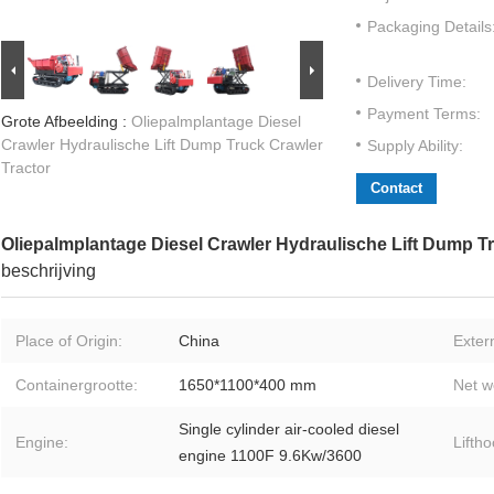
Packaging Details
Delivery Time:
Payment Terms:
Grote Afbeelding :
Oliepalmplantage Diesel
Crawler Hydraulische Lift Dump Truck Crawler
Supply Ability:
Tractor
Contact
Oliepalmplantage Diesel Crawler Hydraulische Lift Dump Tr
beschrijving
Place of Origin:
China
Exter
Containergrootte:
1650*1100*400 mm
Net w
Single cylinder air-cooled diesel
Engine:
Liftho
engine 1100F 9.6Kw/3600