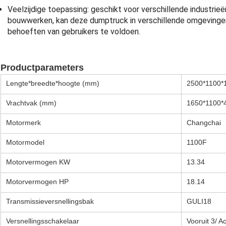
Veelzijdige toepassing: geschikt voor verschillende industri
bouwwerken, kan deze dumptruck in verschillende omgevingen
behoeften van gebruikers te voldoen.
Productparameters
Lengte*breedte*hoogte (mm)
2500*1100*
Vrachtvak (mm)
1650*1100*
Motormerk
Changchai
Motormodel
1100F
Motorvermogen KW
13.34
Motorvermogen HP
18.14
Transmissieversnellingsbak
GULI18
Versnellingsschakelaar
Vooruit 3/ Ac