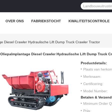
OVER ONS
FABRIEKSTOCHT
KWALITEITSCONTROLE
e Diesel Crawler Hydraulische Lift Dump Truck Crawler Tractor
Oliepalmplantage Diesel Crawler Hydraulische Lift Dump Truck Cr
Productdetails:
Plaats van herkom
Merknaam:
Certificering:
Model Number:
Betalen & Verzen
Minimum Order Qu
Prijs: