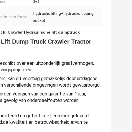
ox:
3+1
Hydraulic lifting+hydraulic tipping
ng bucket form:
bucket
uck
,
Crawler Hydraulische lift dumptruck
 Lift Dump Truck Crawler Tractor
schikt over een uitzonderlijk graafvermogen,
vingsprojecten.
lers, kan dit voertuig gemakkelijk door uitdagend
en in verschillende omgevingen wordt gewaarborgd.
den voorzien van een garantie van 1 jaar,
 als gevolg van onderdeelfouten worden
ïnspecteerd en getest, met een meegeleverd
d.de kwaliteit en betrouwbaarheid ervan te