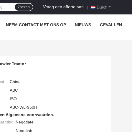
Vraag een offerte aan
|
Dutch
Zoeken
NEEM CONTACT MET ONS OP
NIEUWS
GEVALLEN
awler Tractor
st:
China
ABC
ISO
ABC-WL-950H
den Algemene voorwaarden:
antity:
Negotiate
Negotiate