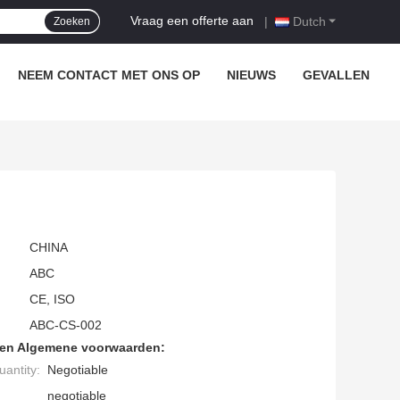
Vraag een offerte aan
|
Dutch
Zoeken
NEEM CONTACT MET ONS OP
NIEUWS
GEVALLEN
CHINA
ABC
CE, ISO
ABC-CS-002
den Algemene voorwaarden:
antity:
Negotiable
negotiable