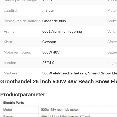
Bereik per vermogen:
> 60 km
Maxim
Laadtijd:
> 3 uur
Motor
Positie van de batterij:
Onder de buis
Brek:
Frame:
6061 Aluminiumlegering
Vork:
Kleur:
Gewoon
Afbee
Motorvermogen:
500W 48V
Batter
banden:
26"*4.0
Logo'
Markeren:
500W elektrische fietsen
,
Strand Snow Ele
Groothandel 26 inch 500W 48V Beach Snow Ele
Productparameter: