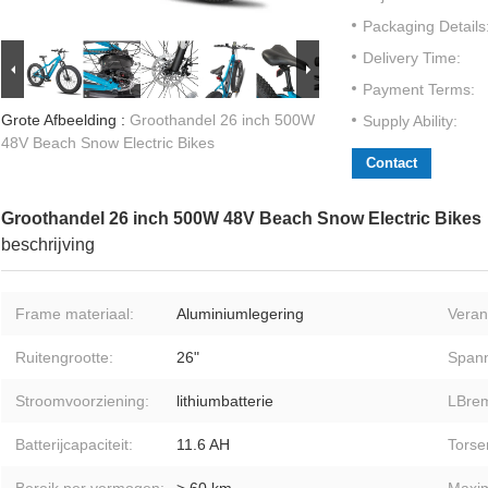
Packaging Details
Delivery Time:
Payment Terms:
Grote Afbeelding :
Groothandel 26 inch 500W
Supply Ability:
48V Beach Snow Electric Bikes
Contact
Groothandel 26 inch 500W 48V Beach Snow Electric Bikes
beschrijving
Frame materiaal:
Aluminiumlegering
Veran
Ruitengrootte:
26"
Spann
Stroomvoorziening:
lithiumbatterie
LBre
Batterijcapaciteit:
11.6 AH
Torse