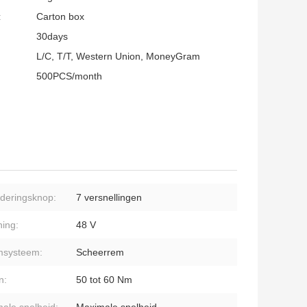
:
Carton box
30days
L/C, T/T, Western Union, MoneyGram
500PCS/month
deringsknop:
7 versnellingen
ing:
48 V
msysteem:
Scheerrem
n:
50 tot 60 Nm