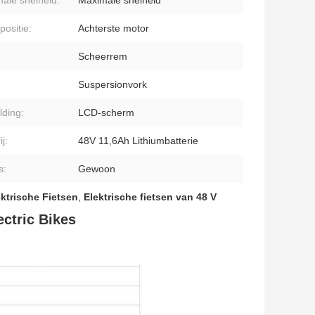
ale snelheid:
Maximale snelheid
positie:
Achterste motor
Scheerrem
Suspersionvork
lding:
LCD-scherm
ij:
48V 11,6Ah Lithiumbatterie
s:
Gewoon
ktrische Fietsen
,
Elektrische fietsen van 48 V
ctric Bikes