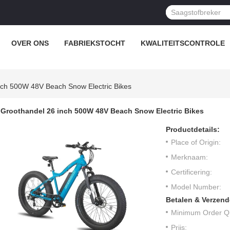
OVER ONS
FABRIEKSTOCHT
KWALITEITSCONTROLE
nch 500W 48V Beach Snow Electric Bikes
Groothandel 26 inch 500W 48V Beach Snow Electric Bikes
Productdetails:
Place of Origin:
Merknaam:
Certificering:
Model Number:
Betalen & Verzen
Minimum Order Qu
Prijs: