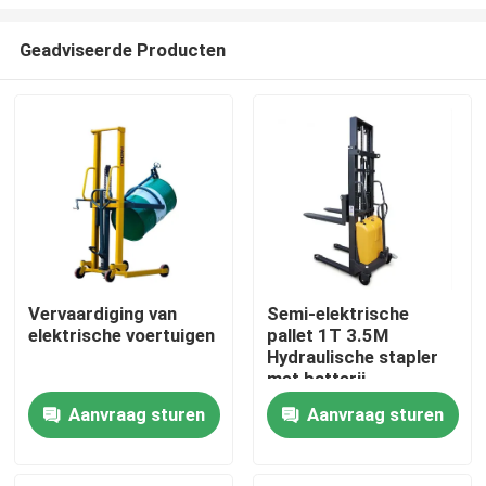
Geadviseerde Producten
Vervaardiging van
Semi-elektrische
elektrische voertuigen
pallet 1T 3.5M
Huis
Hydraulische stapler
met batterij
Producten
Aanvraag sturen
Aanvraag sturen
Over ons