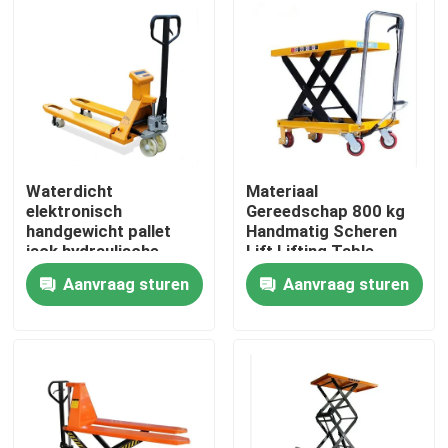
Fabriekstocht
Kwaliteitscontrole
Neem contact met ons op
Waterdicht
Materiaal
elektronisch
Gereedschap 800 kg
handgewicht pallet
Handmatig Scheren
Nieuws
jack hydraulische
Lift Lifting Table
elektrische pallettruck
Hydraulisch Platform
Aanvraag sturen
Aanvraag sturen
met schaal eenvoudige
Lift Table
Gevallen
elektrische vorklift
Landbouwmachines
Logistieke machines