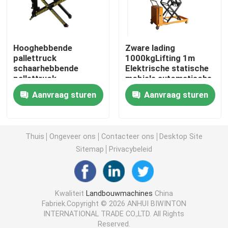
Machines voor het schoonmaken van apparatuur
Hooghebbende
Zware lading
pallettruck
1000kgLifting 1m
industriële verpakkingsmachines
schaarhebbende
Elektrische statische
pallettruck
mobiele automatische
hydraulisch 1000kg
lifte tafels Draagbare
Bouwbouwmachines
Aanvraag sturen
Aanvraag sturen
1500kg pallet jack
schaar lifte tafel
handvorktruck
trolley
Producten voor verkeersveiligheid
Thuis
Ongeveer ons
Contacteer ons
Desktop Site
Sitemap
Privacybeleid
Noodreddingsapparatuur
Industriële elektromotoren
Kwaliteit
Landbouwmachines
China
Fabriek.Copyright © 2026 ANHUI BIWINTON
INTERNATIONAL TRADE CO.,LTD. All Rights
Sferische Rollagers
Reserved.