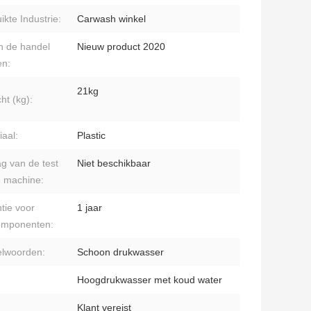
ikte Industrie:
Carwash winkel
in de handel
Nieuw product 2020
en:
21kg
ht (kg):
iaal:
Plastic
ag van de test
Niet beschikbaar
 machine:
tie voor
1 jaar
omponenten:
elwoorden:
Schoon drukwasser
Hoogdrukwasser met koud water
Klant vereist