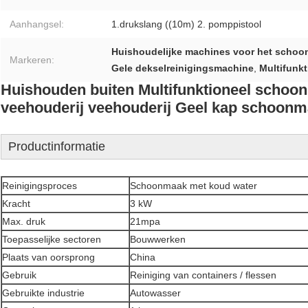
Aanhangsel:
1.drukslang ((10m) 2. pomppistool
Huishoudelijke machines voor het schoo
Markeren:
Gele dekselreinigingsmachine
,
Multifunk
Huishouden buiten Multifunktioneel scho
veehouderij veehouderij Geel kap schoon
Productinformatie
Reinigingsproces
Schoonmaak met koud water
Kracht
3 kW
Max. druk
21mpa
Toepasselijke sectoren
Bouwwerken
Plaats van oorsprong
China
Gebruik
Reiniging van containers / flessen
Gebruikte industrie
Autowasser