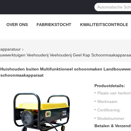
OVER ONS
FABRIEKSTOCHT
KWALITEITSCONTROLE
 apparatuur
ouwwerktuigen Veehouderij Veehouderij Geel Kap Schoonmaakapparaa
Huishouden buiten Multifunktioneel schoonmaken Landbouwwerk
schoonmaakapparaat
Productdetails:
Plaats van herkom
Merknaam:
Certificering:
Modelnummer:
Betalen & Verzen