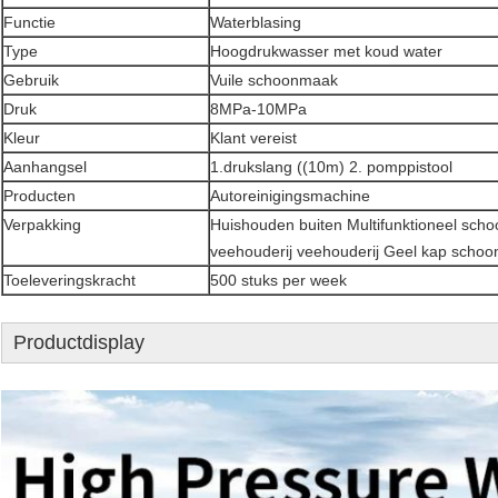
Functie
Waterblasing
Type
Hoogdrukwasser met koud water
Gebruik
Vuile schoonmaak
Druk
8MPa-10MPa
Kleur
Klant vereist
Aanhangsel
1.drukslang ((10m) 2. pomppistool
Producten
Autoreinigingsmachine
Verpakking
Huishouden buiten Multifunktioneel sc
veehouderij veehouderij Geel kap scho
Toeleveringskracht
500 stuks per week
Productdisplay