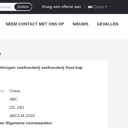
Vraag een offerte aan
|
Dutch
Zoeken
NEEM CONTACT MET ONS OP
NIEUWS
GEVALLEN
t
tuigen veehouderij veehouderij Geel kap
st:
China
ABC
CE, ISO
ABC/LM-2020
den Algemene voorwaarden: