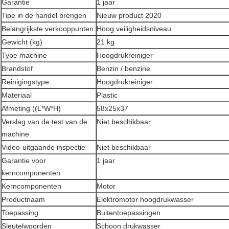
Garantie
1 jaar
Tipe in de handel brengen
Nieuw product 2020
Belangrijkste verkooppunten
Hoog veiligheidsniveau
Gewicht (kg)
21 kg
Type machine
Hoogdrukreiniger
Brandstof
Benzin / benzine
Reinigingstype
Hoogdrukreiniger
Materiaal
Plastic
Afmeting ((L*W*H)
58x25x37
Verslag van de test van de
Niet beschikbaar
machine
Video-uitgaande inspectie
Niet beschikbaar
Garantie voor
1 jaar
kerncomponenten
Kerncomponenten
Motor
Productnaam
Elektromotor hoogdrukwasser
Toepassing
Buitentoepassingen
Sleutelwoorden
Schoon drukwasser