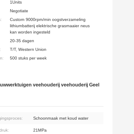
1Units
Negotiate
:
Custom 9000rpm/min oogstverzameling
lithiumbatterij elektrische grasmaaier neus
kan worden ingesteld
20-35 dagen
:
T/T, Western Union
n:
500 stuks per week
uwwerktuigen veehouderij veehouderij Geel
gingsproces:
Schoonmaak met koud water
druk:
21MPa