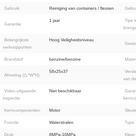
Gebruik:
Reiniging van containers / flessen
Gebru
1 jaar
Tipe 
Garantie:
breng
Belangrijkste
Hoog Veiligheidsniveau
Gewic
verkooppunten:
Brandstof:
benzine/benzine
Mater
58x25x37
Versl
Afmeting ((L*W*H):
van de
Video-uitgaande
Niet beschikbaar
Garan
inspectie:
kernc
Kerncomponenten:
Motor
Sleut
Functie:
Waterstralen
Type:
Druk:
8MPa-10MPa
Kleur: