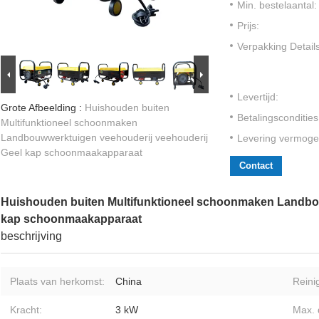
Min. bestelaantal:
Prijs:
Verpakking Details
Levertijd:
Grote Afbeelding :
Huishouden buiten
Betalingscondities
Multifunktioneel schoonmaken
Landbouwwerktuigen veehouderij veehouderij
Levering vermoge
Geel kap schoonmaakapparaat
Contact
Huishouden buiten Multifunktioneel schoonmaken Landbo
kap schoonmaakapparaat
beschrijving
Plaats van herkomst:
China
Reini
Kracht:
3 kW
Max. 