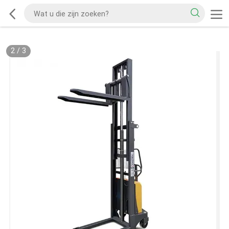
2
/
3